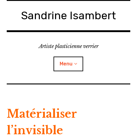
Accéder
au
Sandrine Isambert
contenu
principal
Artiste plasticienne verrier
Menu
Oeuvres
Actualités
Maté
rialiser
ouvrir
À propos
le
sous-
menu
l’invisible